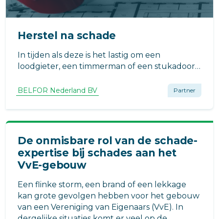
Herstel na schade
In tijden als deze is het lastig om een
loodgieter, een timmerman of een stukadoor
te vinden. Maar eigenaren of gebruikers van
gebouwen willen na schade maar één ding: zo
BELFOR Nederland BV
Partner
snel mogelijk terug naar de situatie
voorafgaand aan de schade.
De onmisbare rol van de schade-
expertise bij schades aan het
VvE-gebouw
Een flinke storm, een brand of een lekkage
kan grote gevolgen hebben voor het gebouw
van een Vereniging van Eigenaars (VvE). In
dergelijke situaties komt er veel op de