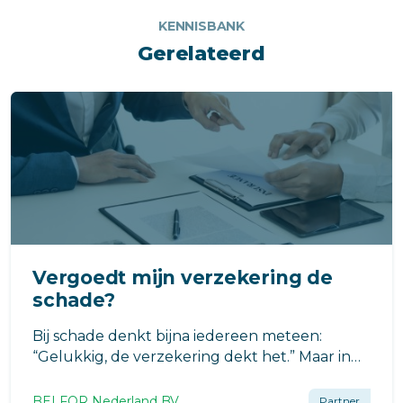
KENNISBANK
Gerelateerd
Vergoedt mijn verzekering de
schade?
Bij schade denkt bijna iedereen meteen:
“Gelukkig, de verzekering dekt het.” Maar in
de praktijk blijkt dat de dekking niet altijd zo
vanzelfsprekend is.
BELFOR Nederland BV
Partner