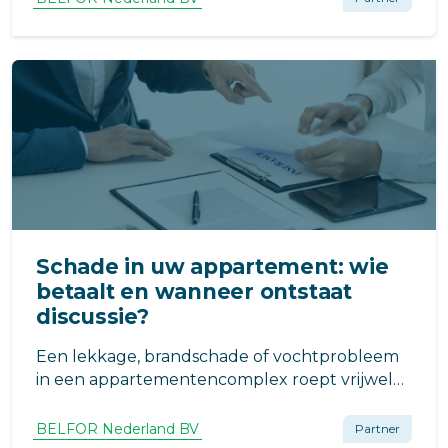
Schade in uw appartement: wie
betaalt en wanneer ontstaat
discussie?
Een lekkage, brandschade of vochtprobleem
in een appartementencomplex roept vrijwel
direct dezelfde vraag op: Wie betaalt dit? In
theorie is het antwoord vaak duidelijk. In de
BELFOR Nederland BV
Partner