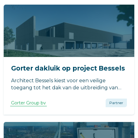
Gorter dakluik op project Bessels
Architect Bessels kiest voor een veilige
toegang tot het dak van de uitbreiding van
Compaxo Vlees in Zevenaar voor het RHT-
dakluik van Gorter. Waarom? Het dakluik
Gorter Group bv
Partner
draagt bij aan een energiezuinig pand en biedt
een compleet veilige toegang tot het dak.