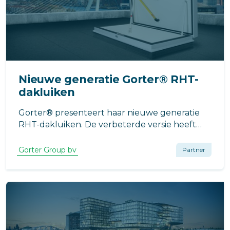
Nieuwe generatie Gorter® RHT-
dakluiken
Gorter® presenteert haar nieuwe generatie
RHT-dakluiken. De verbeterde versie heeft
een zeer sterke, gepatenteerde constructie
en is hiermee nog beter bestand tegen
Gorter Group bv
Partner
extreme belastingen die tijdens de bouw of de
gebruiksfase kunnen voorkomen.