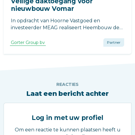
Veilige daktoegang voor
nieuwbouw Vomar
In opdracht van Hoorne Vastgoed en
investeerder MEAG realiseert Heembouw de
nieuwbouw voor Vomar Voordeelmarkt. Dit
distributiecentrum is ontworpen door
Gorter Group bv
Partner
Heembouw Architecten en zal gerealiseerd
worden op het nabij de A9 gelegen
bedrijventerrein Boekelerme
REACTIES
Laat een bericht achter
Log in met uw profiel
Om een reactie te kunnen plaatsen heeft u