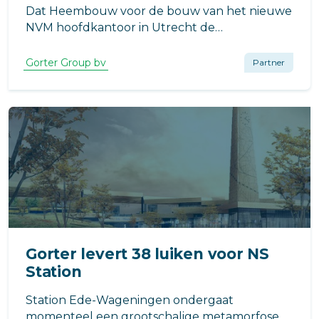
Dat Heembouw voor de bouw van het nieuwe
NVM hoofdkantoor in Utrecht de
samenwerking met Gorter opzoekt, is niet
vreemd. De ontwerpende bouwer focust in dit
Gorter Group bv
Partner
project op duurzame oplossingen.
Gorter levert 38 luiken voor NS
Station
Station Ede-Wageningen ondergaat
momenteel een grootschalige metamorfose.