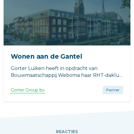
Wonen aan de Gantel
Gorter Luiken heeft in opdracht van
Bouwmaatschappij Weboma haar RHT-dakluik
ten behoeve van project Het Gantel Huys in
Poeldijk geleverd.
Gorter Group bv
Partner
REACTIES