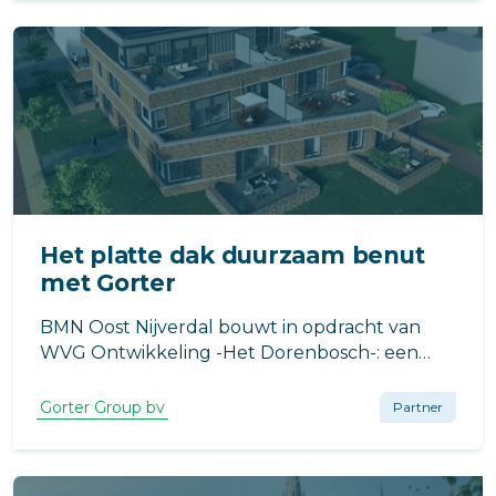
Het platte dak duurzaam benut
met Gorter
BMN Oost Nijverdal bouwt in opdracht van
WVG Ontwikkeling -Het Dorenbosch-: een
complex met zeven appartementen en twee
penthouses in Havelte.
Gorter Group bv
Partner