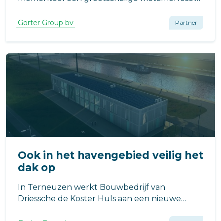
Dit jaar bouwt aannemerscombinatie
EdesPoort (bestaande uit Van Hattum en
Gorter Group bv
Partner
Blankevoort, VolkerRail en Van Wijnen
Arnhem) in vier fasen aan het dak van het
nieuwe station.
Ook in het havengebied veilig het
dak op
In Terneuzen werkt Bouwbedrijf van
Driessche de Koster Huls aan een nieuwe
dienstenhaven in de West Buitenhaven.