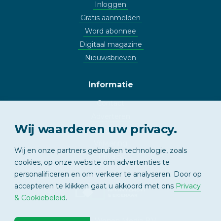
Inloggen
Gratis aanmelden
Word abonnee
Digitaal magazine
Nieuwsbrieven
Informatie
Contact
Adverteren
Wij waarderen uw privacy.
Copyright
Vrijwaring
Wij en onze partners gebruiken technologie, zoals
Privacy
cookies, op onze website om advertenties te
personalificeren en om verkeer te analyseren. Door op
accepteren te klikken gaat u akkoord met ons
Privacy
APPARTEMENT
& EIGENAAR
& Cookiebeleid
.
© 2026 - Wonen Media B.V.