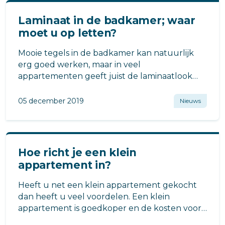
Laminaat in de badkamer; waar
moet u op letten?
Mooie tegels in de badkamer kan natuurlijk
erg goed werken, maar in veel
appartementen geeft juist de laminaatlook
een fijne uitstraling en een gevoel van ruimte
en luxe.
05 december 2019
Nieuws
Hoe richt je een klein
appartement in?
Heeft u net een klein appartement gekocht
dan heeft u veel voordelen. Een klein
appartement is goedkoper en de kosten voor
gas en elektra zijn lager.