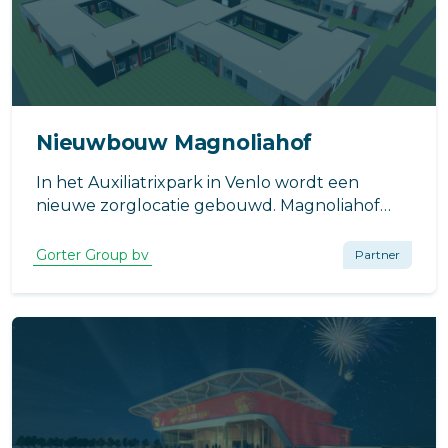
Nieuwbouw Magnoliahof
In het Auxiliatrixpark in Venlo wordt een
nieuwe zorglocatie gebouwd. Magnoliahof
vervangt grotendeels de huisvesting van
zorglocatie De Beerendonck in Venlo.
Gorter Group bv
Partner