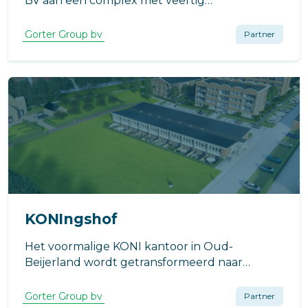
BV aan een complex met veertig
appartementen. Het gebouw, naar een
ontwerp van Dittmar Architecten uit
Gorter Group bv
Partner
Amsterdam, bestaat uit vijf woonlagen.
KONIngshof
Het voormalige KONI kantoor in Oud-
Beijerland wordt getransformeerd naar
twintigindustriële maisonnettewoningen.
Gorter Group bv
Partner