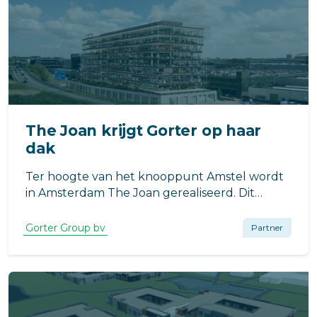
The Joan krijgt Gorter op haar
dak
Ter hoogte van het knooppunt Amstel wordt
in Amsterdam The Joan gerealiseerd. Dit
duurzame (BREEAM excellent),
multifunctionele, flexibele multi-tenant
Gorter Group bv
Partner
gebouw biedt straks ruimte aan creatieve
bedrijven.