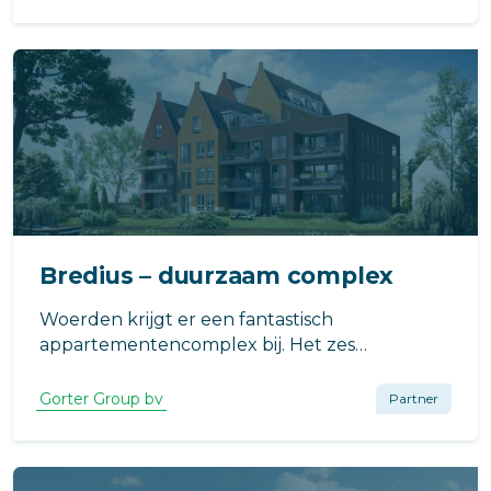
Bredius – duurzaam complex
Woerden krijgt er een fantastisch
appartementencomplex bij. Het zes
woonlagen tellende gebouw heeft een
prachtige ligging: direct aan de oude Rijn en
Gorter Group bv
Partner
tegenover Landgoed Bredius en ook het
ontwerp zelf is prachtig.