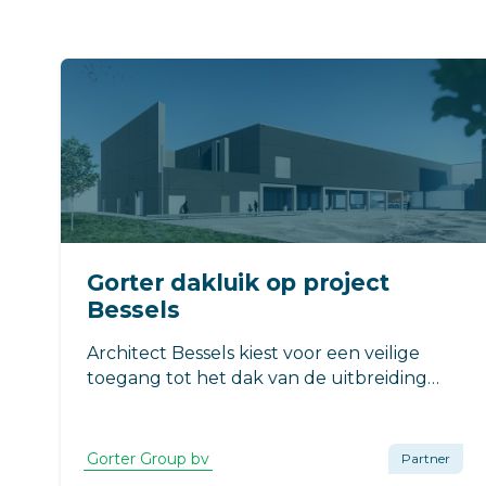
Gorter dakluik op project
Bessels
Architect Bessels kiest voor een veilige
toegang tot het dak van de uitbreiding
van Compaxo Vlees in Zevenaar voor het
RHT-dakluik van Gorter. Waarom? Het
dakluik draagt bij aan een energiezuinig
Gorter Group bv
Partner
pand en biedt een compleet veilige