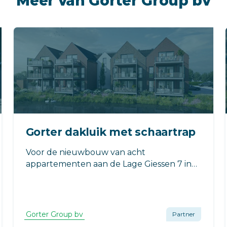
Meer van Gorter Group bv
Gorter dakluik met schaartrap
Voor de nieuwbouw van acht
appartementen aan de Lage Giessen 7 in
Hoornaar leverde Gorter een dakluik met
geïntegreerde schaartrap. De toepassing
zorgt voor een veilige en praktische
daktoegang, met minimale impact op de
Gorter Group bv
Partner
beschikbare ruimte in de woning.