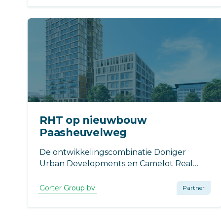
toegang tot het dak.
RHT op nieuwbouw
Paasheuvelweg
De ontwikkelingscombinatie Doniger
Urban Developments en Camelot Real
Estate heeft Dura Vermeer Bouw Midden
West opdracht gegeven voor de
Gorter Group bv
Partner
transformatie van het voormalig
kantoorpand aan de Paasheuvelweg 17.