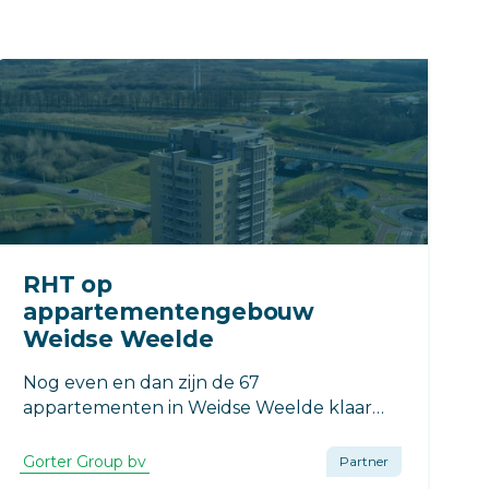
RHT op
appartementengebouw
Weidse Weelde
Nog even en dan zijn de 67
appartementen in Weidse Weelde klaar
om bewoond te worden. Het
appartementengebouw bestaat uit
Gorter Group bv
Partner
dertien woonlagen en is prachtig gelegen