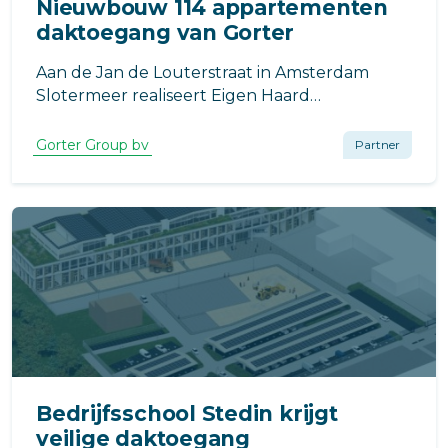
Nieuwbouw 114 appartementen
daktoegang van Gorter
Aan de Jan de Louterstraat in Amsterdam
Slotermeer realiseert Eigen Haard
Projectontwikkeling de nieuwbouw van 114
appartementen. Het project is ontworpen
Gorter Group bv
Partner
door Berger Barnett Architecten en wordt
gebouwd door KBK Bouwgroep.
Bedrijfsschool Stedin krijgt
veilige daktoegang