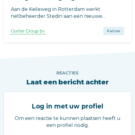
Aan de Keileweg in Rotterdam werkt
netbeheerder Stedin aan een nieuwe
bedrijfsschool voor de opleiding van technisch
personeel. Het project is ontworpen door
Gorter Group bv
Partner
Coare Architectuur en wordt eveneens
gerealiseerd door Coare Architectuur en
Realisatie.
REACTIES
Laat een bericht achter
Log in met uw profiel
Om een reactie te kunnen plaatsen heeft u
een profiel nodig.