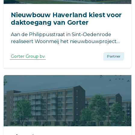
Nieuwbouw Haverland kiest voor
daktoegang van Gorter
Aan de Philippusstraat in Sint-Oedenrode
realiseert Woonmeij het nieuwbouwproject
Haverland, bestaande uit 50 appartementen.
Het project is ontworpen door Beusen
Gorter Group bv
Partner
Architecten en wordt gebouwd door Van der
Heijden Bouw en Ontwikkeling.