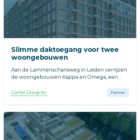
Slimme daktoegang voor twee
woongebouwen
Aan de Lammenschansweg in Leiden verrijzen
de woongebouwen Kappa en Omega, een
ontwikkeling die bijdraagt aan de verdere
transformatie van de Lammenschansdriehoek.
Gorter Group bv
Partner