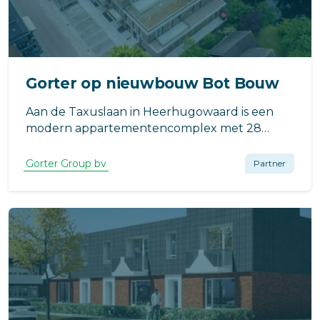
Gorter op nieuwbouw Bot Bouw
Aan de Taxuslaan in Heerhugowaard is een
modern appartementencomplex met 28
woningen gerealiseerd. Het ontwerp is
afkomstig van Studio S3 en de bouw werd
Gorter Group bv
Partner
uitgevoerd door Bot Bouw in opdracht van
Groen & Groen Vastgoed.