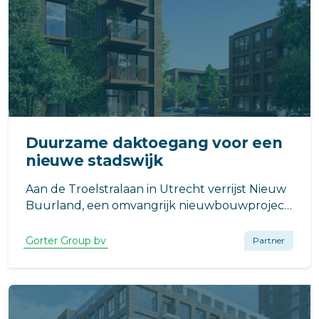
Duurzame daktoegang voor een
nieuwe stadswijk
Aan de Troelstralaan in Utrecht verrijst Nieuw
Buurland, een omvangrijk nieuwbouwproject
waarin duurzaamheid, wooncomfort en een
aantrekkelijke leefomgeving samenkomen.
Gorter Group bv
Partner