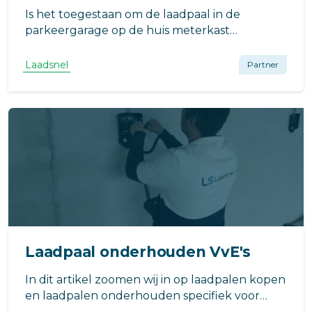
Is het toegestaan om de laadpaal in de
parkeergarage op de huis meterkast
(meterkast van de bewoner) aan te sluiten?
Dit is een veelgestelde vraag tijdens onze
Laadsnel
Partner
bezoeken aan Verenigingen van Eigenaren
(VvE’s) die overwegen laadpalen te
implementeren.
Laadpaal onderhouden VvE's
In dit artikel zoomen wij in op laadpalen kopen
en laadpalen onderhouden specifiek voor
Verenigingen van Eigenaren (VvE's).