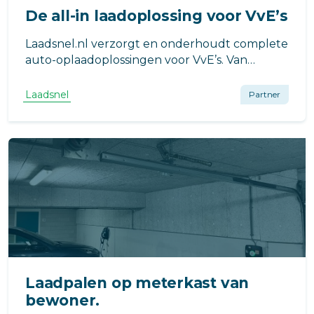
De all-in laadoplossing voor VvE’s
Laadsnel.nl verzorgt en onderhoudt complete
auto-oplaadoplossingen voor VvE’s. Van
enkele laadpalen tot hele laadpleinen met
verschillende soorten oplaadpunten.
Laadsnel
Partner
Laadpalen op meterkast van
bewoner.