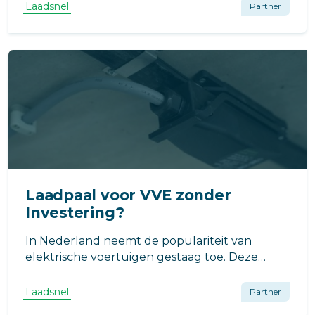
elektrische auto’s te plaatsen. In dit artikel
Laadsnel
Partner
leest u wat de wet inhoudt, welke
verantwoordelijkheden daarbij horen
Laadpaal voor VVE zonder
Investering?
In Nederland neemt de populariteit van
elektrische voertuigen gestaag toe. Deze
trend brengt nieuwe uitdagingen en
mogelijkheden met zich mee voor
Laadsnel
Partner
Verenigingen van Eigenaren (VVE’s), met name