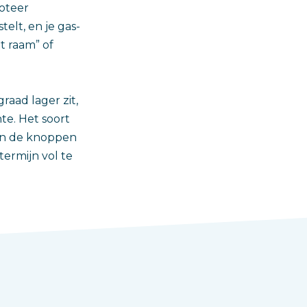
oteer
elt, en je gas-
t raam” of
raad lager zit,
te. Het soort
 aan de knoppen
termijn vol te