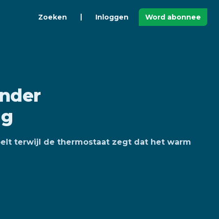
Zoeken
Inloggen
Word abonnee
nder
ng
lt terwijl de thermostaat zegt dat het warm