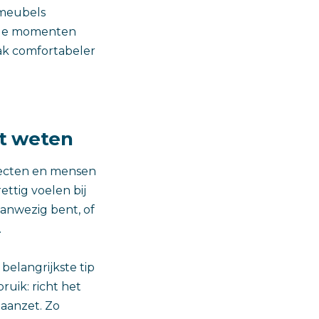
 meubels
p de momenten
aak comfortabeler
lt weten
jecten en mensen
ettig voelen bij
aanwezig bent, of
.
 belangrijkste tip
ruik: richt het
 aanzet. Zo