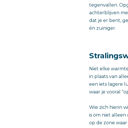
tegenvallen. Opg
achterblijven m
dat je er bent, 
én zuiniger.
Stralingsw
Niet elke warmt
in plaats van all
een iets lagere 
waar je vooral “o
Wie zich hierin w
is om niet alleen
op de zone waar j