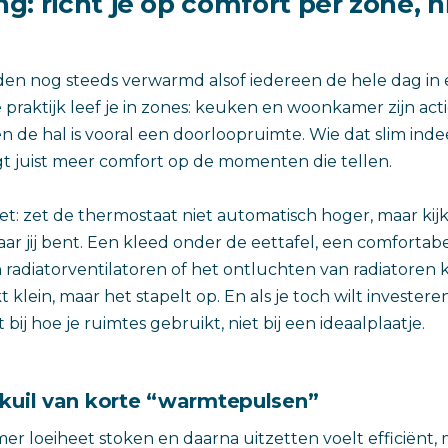
: richt je op comfort per zone, n
en nog steeds verwarmd alsof iedereen de hele dag in
e praktijk leef je in zones: keuken en woonkamer zijn act
 en de hal is vooral een doorloopruimte. Wie dat slim inde
jgt juist meer comfort op de momenten die tellen.
t: zet de thermostaat niet automatisch hoger, maar kijk
r jij bent. Een kleed onder de eettafel, een comfortabel
 radiatorventilatoren of het ontluchten van radiatoren
t klein, maar het stapelt op. En als je toch wilt investere
 bij hoe je ruimtes gebruikt, niet bij een ideaalplaatje.
lkuil van korte “warmtepulsen”
er loeiheet stoken en daarna uitzetten voelt efficiënt, 