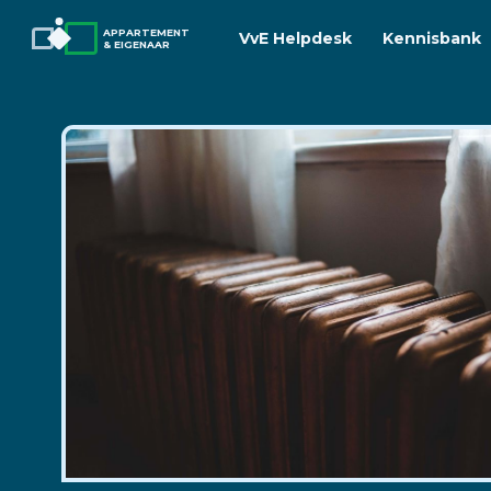
APPARTEMENT
VvE Helpdesk
Kennisbank
& EIGENAAR