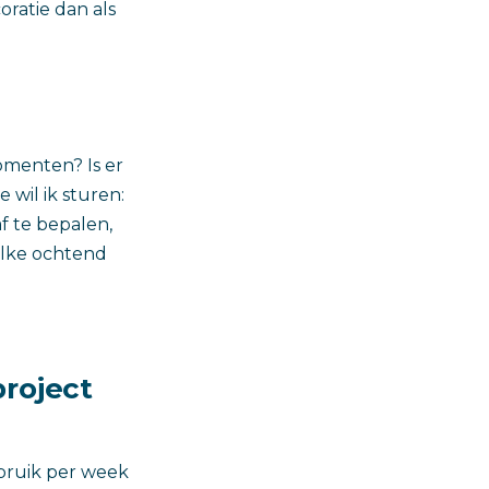
oratie dan als
omenten? Is er
wil ik sturen:
f te bepalen,
 elke ochtend
project
bruik per week