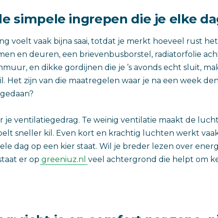
de simpele ingrepen die je elke da
g voelt vaak bijna saai, totdat je merkt hoeveel rust het
amen en deuren, een brievenbusborstel, radiatorfolie ach
muur, en dikke gordijnen die je ’s avonds echt sluit, m
l. Het zijn van die maatregelen waar je na een week d
r gedaan?
ar je ventilatiegedrag. Te weinig ventilatie maakt de luch
oelt sneller kil. Even kort en krachtig luchten werkt va
ele dag op een kier staat. Wil je breder lezen over ene
staat er op
greeniuz.nl
veel achtergrond die helpt om ke