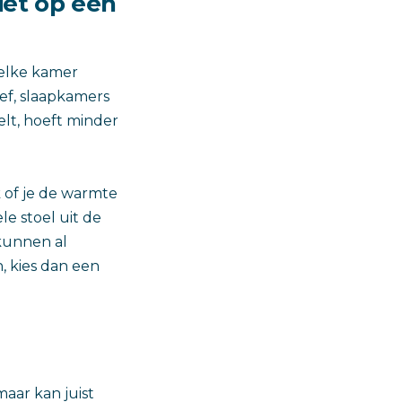
iet op één
 elke kamer
ief, slaapkamers
elt, hoeft minder
 of je de warmte
e stoel uit de
 kunnen al
n, kies dan een
maar kan juist