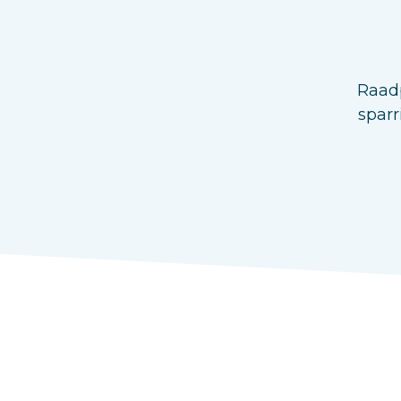
Raadp
sparr