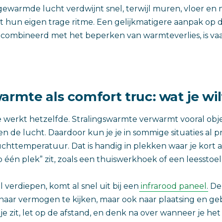
ewarmde lucht verdwijnt snel, terwijl muren, vloer en
et hun eigen trage ritme. Een gelijkmatigere aanpak o
gecombineerd met het beperken van warmteverlies, is v
armte als comfort truc: wat je wi
e werkt hetzelfde. Stralingswarmte verwarmt vooral ob
een de lucht. Daardoor kun je je in sommige situaties al pr
luchttemperatuur. Dat is handig in plekken waar je kort 
p één plek” zit, zoals een thuiswerkhoek of een leesstoel
il verdiepen, komt al snel uit bij een
infrarood paneel
. De
 naar vermogen te kijken, maar ook naar plaatsing en geb
e zit, let op de afstand, en denk na over wanneer je het