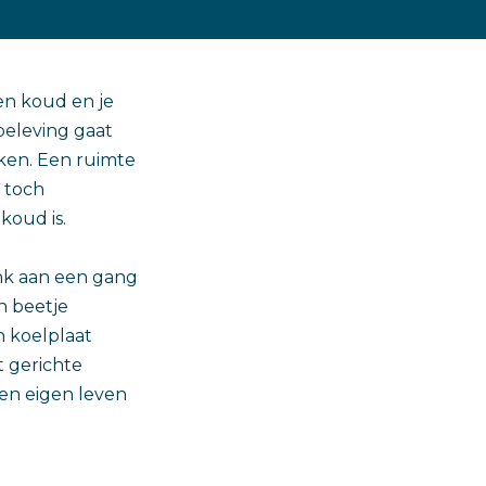
ven koud en je
ebeleving gaat
kken. Een ruimte
 toch
koud is.
enk aan een gang
n beetje
n koelplaat
t gerichte
een eigen leven