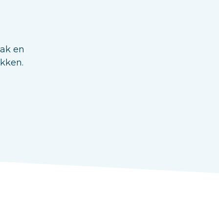
aak en
ukken.