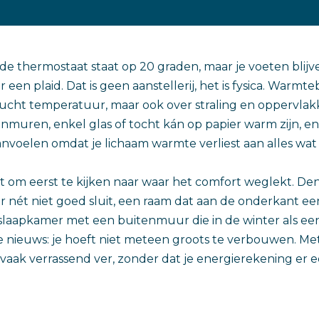
: de thermostaat staat op 20 graden, maar je voeten blij
 een plaid. Dat is geen aanstellerij, het is fysica. Warmt
 lucht temperatuur, maar ook over straling en oppervla
muren, enkel glas of tocht kán op papier warm zijn, en
oelen omdat je lichaam warmte verliest aan alles wat 
 om eerst te kijken naar waar het comfort weglekt. D
 nét niet goed sluit, een raam dat aan de onderkant ee
 slaapkamer met een buitenmuur die in de winter als ee
 nieuws: je hoeft niet meteen groots te verbouwen. Me
vaak verrassend ver, zonder dat je energierekening er 