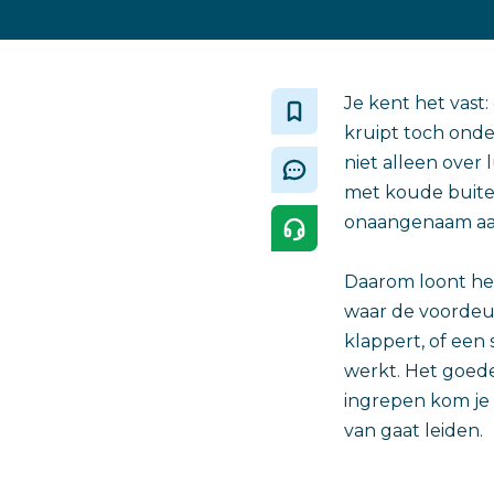
Je kent het vast
kruipt toch onder
niet alleen over
met koude buiten
onaangenaam aanv
Daarom loont het
waar de voordeur
klappert, of een
werkt. Het goede
ingrepen kom je 
van gaat leiden.