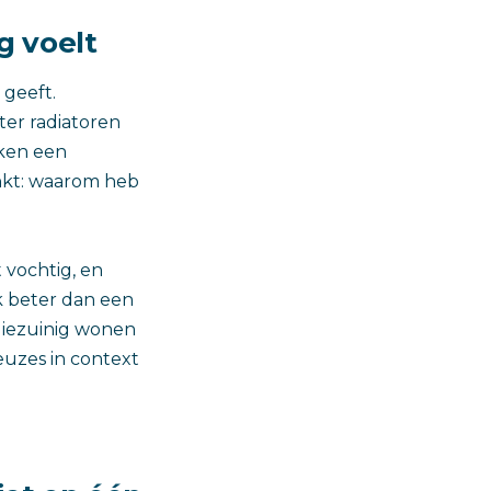
g voelt
 geeft.
ter radiatoren
aken een
enkt: waarom heb
t vochtig, en
ak beter dan een
rgiezuinig wonen
uzes in context