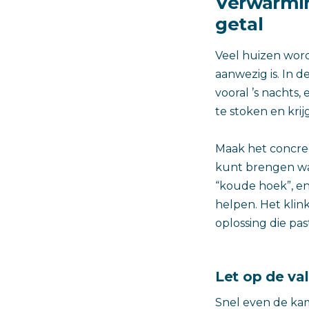
Verwarming
getal
Veel huizen word
aanwezig is. In d
vooral ’s nachts,
te stoken en kri
Maak het concree
kunt brengen waa
“koude hoek”, en
helpen. Het klink
oplossing die past
Let op de va
Snel even de kam