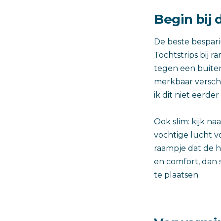
Begin bij 
De beste besparin
Tochtstrips bij r
tegen een buiten
merkbaar verschi
ik dit niet eerde
Ook slim: kijk na
vochtige lucht v
raampje dat de h
en comfort, dan 
te plaatsen.