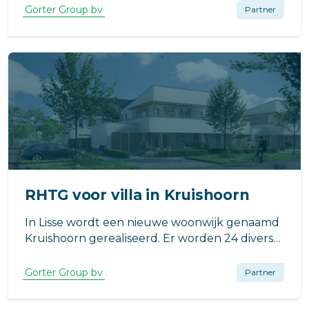
verantwoordelijk voor het ontwerp dat
Gorter Group bv
Partner
natuurinclusiviteit uitstraalt.
RHTG voor villa in Kruishoorn
In Lisse wordt een nieuwe woonwijk genaamd
Kruishoorn gerealiseerd. Er worden 24 diverse
huizen gebouwd waaronder twee-onder-een-
kapwoningen en eengezinswoningen.
Gorter Group bv
Partner