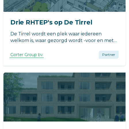
Drie RHTEP's op De Tirrel
De Tirrel wordt een plek waar iedereen
welkom is, waar gezorgd wordt -voor en met
elkaar- en waar jong en oud elkaar kunnen
ontmoeten en aanvullen.
Gorter Group bv
Partner