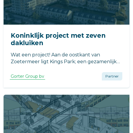
Koninklijk project met zeven
dakluiken
Wat een project! Aan de oostkant van
Zoetermeer ligt Kings Park; een gezamenlijke
ontwikkeling van Kieboom & Van Wezel en
Ballast Nedam West.
Gorter Group bv
Partner