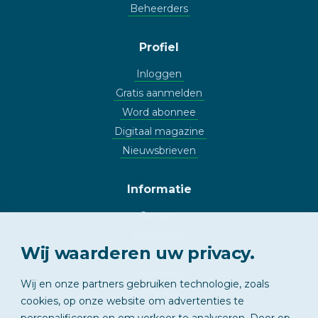
Beheerders
Profiel
Inloggen
Gratis aanmelden
Word abonnee
Digitaal magazine
Nieuwsbrieven
Informatie
Contact
Adverteren
Wij waarderen uw privacy.
Copyright
Vrijwaring
Wij en onze partners gebruiken technologie, zoals
Privacy
cookies, op onze website om advertenties te