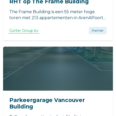
RHT op The Frame Building
The Frame Building is een 55 meter hoge
toren met 213 appartementen in ArenAPoort
in Amsterdam. Deze woontoren wordt
gebouwd bovenop de parkeergarage van
Gorter Group bv
Partner
haar voorganger: een leegstaand
kantoorgebouw.
Parkeergarage Vancouver
Building