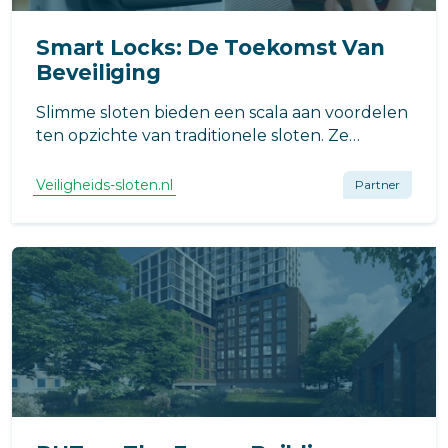
Smart Locks: De Toekomst Van
Beveiliging
Slimme sloten bieden een scala aan voordelen
ten opzichte van traditionele sloten. Ze
combineren gemak en veiligheid op manieren
die voorheen ondenkbaar waren.
Veiligheids-sloten.nl
Partner