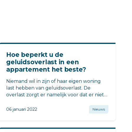
Hoe beperkt u de
geluidsoverlast in een
appartement het beste?
Niemand wil in zijn of haar eigen woning
last hebben van geluidsoverlast. De
overlast zorgt er namelijk voor dat er niet
meer optimaal genoten kan worden van
de eigen woning.
06 januari 2022
Nieuws