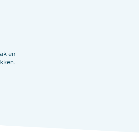
aak en
ukken.