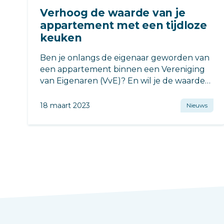
Verhoog de waarde van je
appartement met een tijdloze
keuken
Ben je onlangs de eigenaar geworden van
een appartement binnen een Vereniging
van Eigenaren (VvE)? En wil je de waarde
van je appartement verhogen voor
toekomstige bewoners?
18 maart 2023
Nieuws