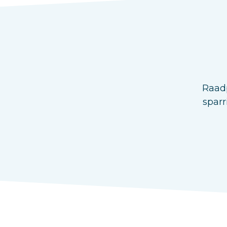
Raadp
sparr