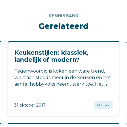
KENNISBANK
Gerelateerd
Keukenstijlen: klassiek,
landelijk of modern?
Tegenwoordig is koken een ware trend,
we staan steeds meer in de keuken en het
aantal hobbykoks neemt sterk toe. Het is
dus belangrijk om ervoor te zorgen dat
jouw nieuwe keuken aan al je eisen
voldoet.
31 oktober 2017
Nieuws