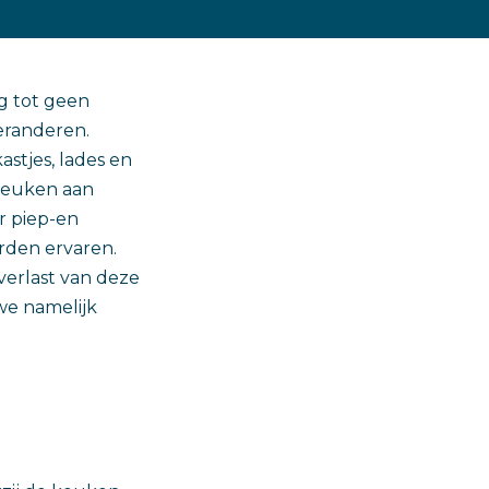
g tot geen
veranderen.
stjes, lades en
 keuken aan
r piep-en
rden ervaren.
verlast van deze
we namelijk