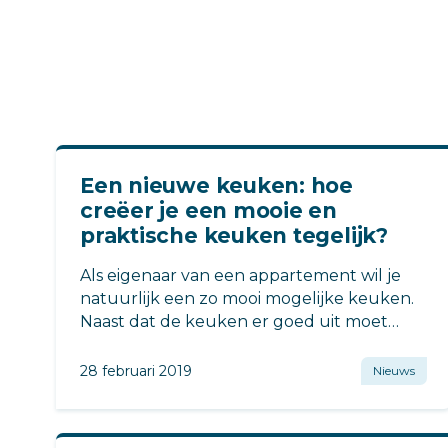
Een nieuwe keuken: hoe
creëer je een mooie en
praktische keuken tegelijk?
Als eigenaar van een appartement wil je
natuurlijk een zo mooi mogelijke keuken.
Naast dat de keuken er goed uit moet
zien, zal deze ook erg praktisch moeten
zijn.
28 februari 2019
Nieuws