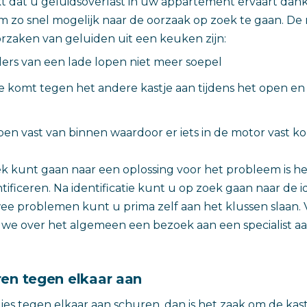
dat u geluidsoverlast in uw appartement ervaart dank
om zo snel mogelijk naar de oorzaak op zoek te gaan. De
zaken van geluiden uit een keuken zijn:
ers van een lade lopen niet meer soepel
e komt tegen het andere kastje aan tijdens het open en
en vast van binnen waardoor er iets in de motor vast ko
k kunt gaan naar een oplossing voor het probleem is h
ificeren. Na identificatie kunt u op zoek gaan naar de i
ee problemen kunt u prima zelf aan het klussen slaan.
we over het algemeen een bezoek aan een specialist aa
ren tegen elkaar aan
es tegen elkaar aan schuren, dan is het zaak om de kas