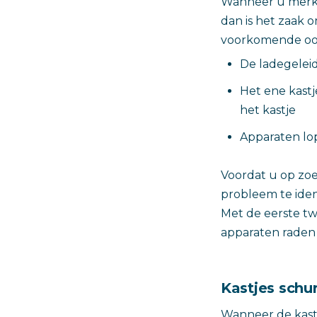
Wanneer u merkt 
dan is het zaak 
voorkomende oor
De ladegeleid
Het ene kastj
het kastje
Apparaten lop
Voordat u op zoe
probleem te ident
Met de eerste tw
apparaten raden 
Kastjes schu
Wanneer de kastj