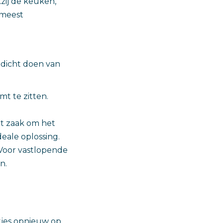
zij de keuken,
 meest
 dicht doen van
mt te zitten.
et zaak om het
deale oplossing.
 Voor vastlopende
n.
tjes opnieuw op