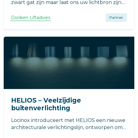
zwart gat zijn maar laat ons uw lichtbron zijn.
Laat ons uw ogen, oren en mond zijn voor een
goede exploitatie.
Donken Liftadvies
Partner
HELIOS – Veelzijdige
buitenverlichting
Locinox introduceert met HELIOS een nieuwe
architecturale verlichtingslijn, ontworpen om
stijl en functionaliteit toe te voegen aan