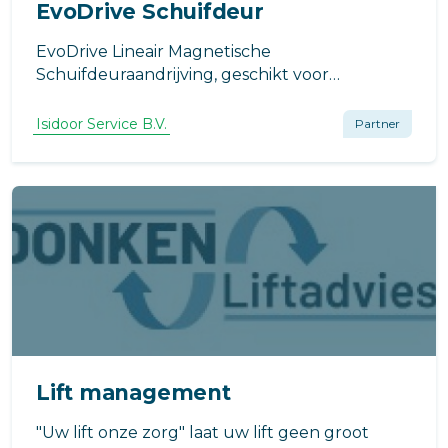
EvoDrive Schuifdeur
EvoDrive Lineair Magnetische
Schuifdeuraandrijving, geschikt voor
binnendeuren tot 80 kg. Compact, elegant en
stil. Voor houten, aluminium en glazen
Isidoor Service B.V.
Partner
deuren.
Lift management
"Uw lift onze zorg" laat uw lift geen groot