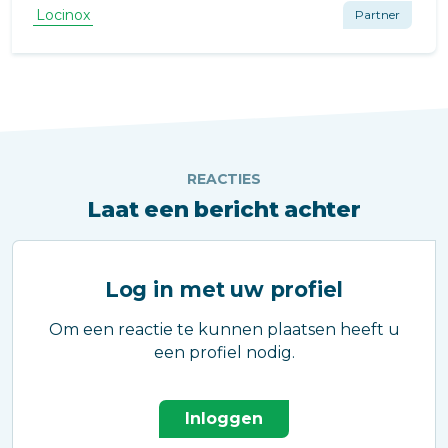
poorten en tuinen. HELIOS biedt veelzijdige
Locinox
Partner
oplossingen die perfect passen binnen elk
poortontwerp.
REACTIES
Laat een bericht achter
Log in met uw profiel
Om een reactie te kunnen plaatsen heeft u
een profiel nodig.
Inloggen