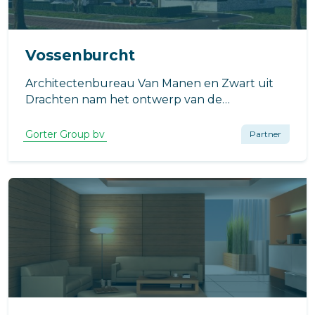
Vossenburcht
Architectenbureau Van Manen en Zwart uit
Drachten nam het ontwerp van de
Vossenburcht, een kleinschalig
appartementencomplex met veertien
Gorter Group bv
Partner
koopappartementen in Eelde, voor haar
rekening.