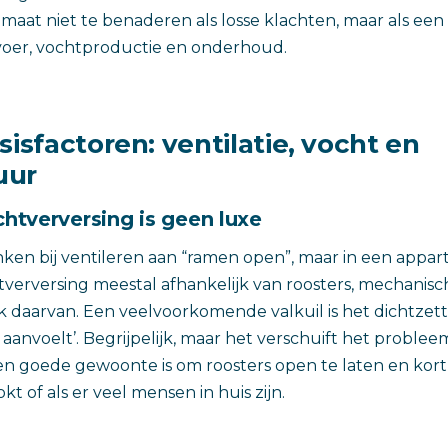
maat niet te benaderen als losse klachten, maar als een
voer, vochtproductie en onderhoud.
sisfactoren: ventilatie, vocht en
uur
uchtverversing is geen luxe
en bij ventileren aan “ramen open”, maar in een appar
tverversing meestal afhankelijk van roosters, mechanisch
ik daarvan. Een veelvoorkomende valkuil is het dichtzet
aanvoelt’. Begrijpelijk, maar het verschuift het problee
Een goede gewoonte is om roosters open te laten en kort,
kt of als er veel mensen in huis zijn.