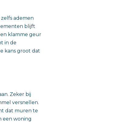
n zelfs ademen
tementen blijft
 een klamme geur
t in de
 de kans groot dat
an. Zeker bij
mmel versnellen.
mt dat muren te
en een woning