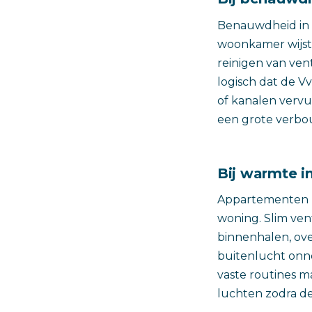
Benauwdheid in d
woonkamer wijst
reinigen van ven
logisch dat de V
of kanalen vervu
een grote verbo
Bij warmte i
Appartementen ku
woning. Slim ven
binnenhalen, ov
buitenlucht onno
vaste routines m
luchten zodra d