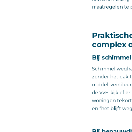
maatregelen te p
Praktische
complex o
Bij schimmel
Schimmel weghale
zonder het dak 
middel, ventilee
de VvE: kijk of 
woningen tekorts
en “het blijft weg
Bij benauwdh