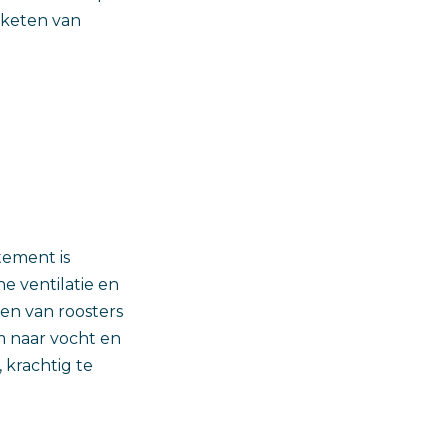
 keten van
tement is
e ventilatie en
ten van roosters
m naar vocht en
 krachtig te