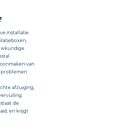
?
e installatie
ilatieboxen,
ouwkundige
stal
choonmaken van
e problemen.
chte afzuiging,
ervuiling.
 staat de
id, en krijgt