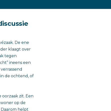
iscussie
vézaak. De ene
nder klaagt over
ak tegen
cht” ineens een
 verrassend
in de ochtend, of
e oorzaak zit. Een
bewoner op de
r. Daarom helpt