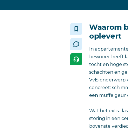
Waarom bi
oplevert
In appartemente
bewoner heeft la
tocht en hoge st
schachten en gez
VvE-onderwerp wo
concreet: schimm
een muffe geur 
Wat het extra las
storing in een c
bovenste verdiep