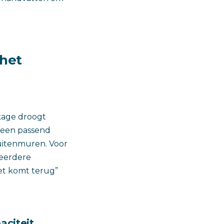
 het
kage droogt
 een passend
uitenmuren. Voor
meerdere
het komt terug”
aciteit