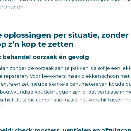
rioriteren.
 oplossingen per situatie, zonder
p z’n kop te zetten
: behandel oorzaak én gevolg
n zonder de oorzaak aan te pakken is alsof je een lek
te repareren. Voor bewoners: maak plekken schoon met
r extra en zet meubels enkele centimeters van koude b
er bouwkundige koudebruggen zijn, of dat ventilatie in 
chiet. Juist die combinatie maakt het verschil tussen “
”.
eid: check roosters, ventielen en afzuigcap