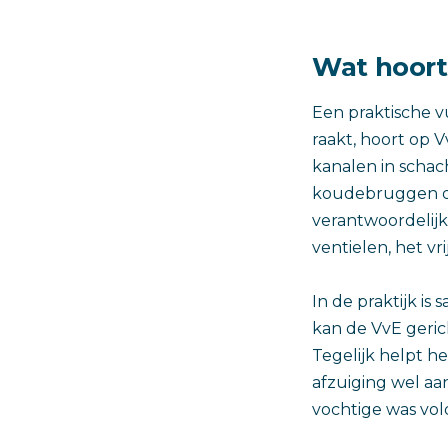
Wat hoort
Een praktische vu
raakt, hoort op 
kanalen in scha
koudebruggen di
verantwoordelij
ventielen, het v
In de praktijk is
kan de VvE geric
Tegelijk helpt h
afzuiging wel aa
vochtige was vo