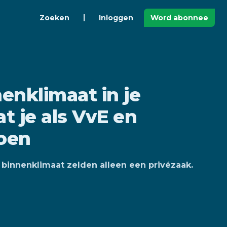
Zoeken
Inloggen
Word abonnee
enklimaat in je
t je als VvE en
oen
binnenklimaat zelden alleen een privézaak.