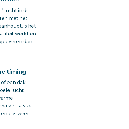
” lucht in de
rten met het
aanhoudt, is het
aciteit werkt en
 opleveren dan
me timing
 of een dak
koele lucht
 warme
rschil als ze
d en pas weer