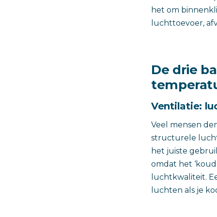
het om binnenkli
luchttoevoer, af
De drie ba
temperat
Ventilatie: l
Veel mensen denk
structurele luch
het juiste gebru
omdat het ‘koud 
luchtkwaliteit. 
luchten als je koo