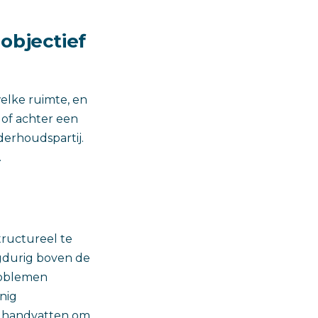
objectief
welke ruimte, en
 of achter een
erhoudspartij.
.
tructureel te
ngdurig boven de
roblemen
inig
vE handvatten om