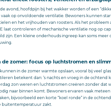
e avond, hoofdpijn bij het wakker worden of een “dikke
 vaak op onvoldoende ventilatie. Bewoners kunnen sta
tielen en het vrijhouden van roosters. Als het probleem 
vE laat controleren of mechanische ventilatie nog op cap
ild zijn. Een kleine onderhouds ingreep kan soms meer
uwing.
n de zomer: focus op luchtstromen en slim
nnen in de zomer warmte opslaan, vooral bij veel glas
tileren betekent dan: ’s nachts en vroeg in de ochtend 
erdag zon weren en luchtstromen creëren zonder dat
dig naar binnen komt. Bewoners ervaren vaak meteen ve
aken, bijvoorbeeld een korte “koel ronde” in de ochten
e buitentemperatuur zakt.