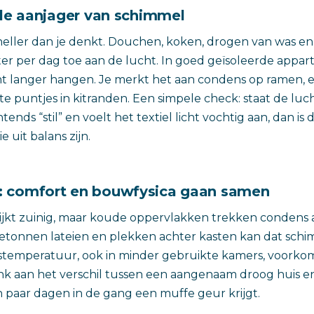
ille aanjager van schimmel
neller dan je denkt. Douchen, koken, drogen van was e
ter per dag toe aan de lucht. In goed geïsoleerde appar
cht langer hangen. Je merkt het aan condens op ramen,
te puntjes in kitranden. Een simpele check: staat de luch
tends “stil” en voelt het textiel licht vochtig aan, dan is
e uit balans zijn.
: comfort en bouwfysica gaan samen
ijkt zuinig, maar koude oppervlakken trekken condens a
tonnen lateien en plekken achter kasten kan dat schi
istemperatuur, ook in minder gebruikte kamers, voorko
nk aan het verschil tussen een aangenaam droog huis 
en paar dagen in de gang een muffe geur krijgt.