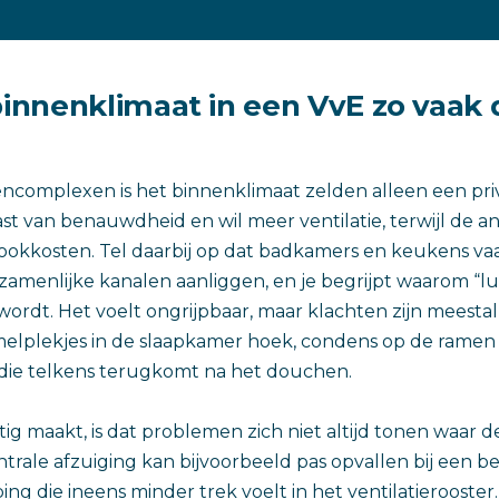
nnenklimaat in een VvE zo vaak d
ncomplexen is het binnenklimaat zelden alleen een pri
st van benauwdheid en wil meer ventilatie, terwijl de a
ookkosten. Tel daarbij op dat badkamers en keukens va
amenlijke kanalen aanliggen, en je begrijpt waarom “lu
rdt. Het voelt ongrijpbaar, maar klachten zijn meestal
elplekjes in de slaapkamer hoek, condens op de ramen 
die telkens terugkomt na het douchen.
tig maakt, is dat problemen zich niet altijd tonen waar d
entrale afzuiging kan bijvoorbeeld pas opvallen bij een 
ing die ineens minder trek voelt in het ventilatierooste