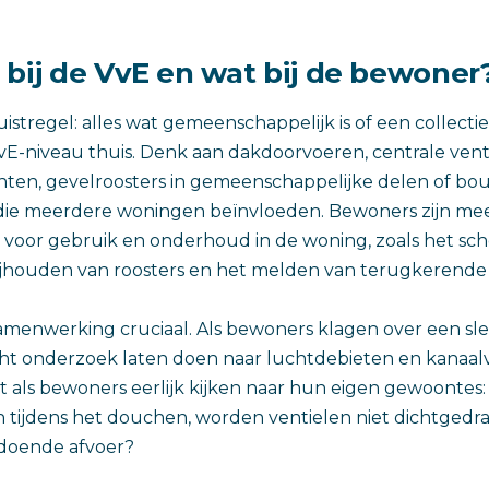
 bij de VvE en wat bij de bewoner
istregel: alles wat gemeenschappelijk is of een collectiev
VvE-niveau thuis. Denk aan dakdoorvoeren, centrale vent
chten, gevelroosters in gemeenschappelijke delen of b
e meerdere woningen beïnvloeden. Bewoners zijn mee
k voor gebruik en onderhoud in de woning, zoals het s
rijhouden van roosters en het melden van terugkerend
 samenwerking cruciaal. Als bewoners klagen over een sle
ht onderzoek laten doen naar luchtdebieten en kanaalv
et als bewoners eerlijk kijken naar hun eigen gewoontes:
n tijdens het douchen, worden ventielen niet dichtgedraa
ldoende afvoer?