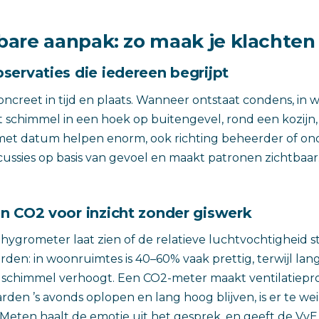
are aanpak: zo maak je klachten 
servaties die iedereen begrijpt
ncreet in tijd en plaats. Wanneer ontstaat condens, in 
it schimmel in een hoek op buitengevel, rond een kozijn,
met datum helpen enorm, ook richting beheerder of ond
cussies op basis van gevoel en maakt patronen zichtbaar
n CO2 voor inzicht zonder giswerk
ygrometer laat zien of de relatieve luchtvochtigheid s
arden: in woonruimtes is 40–60% vaak prettig, terwijl la
op schimmel verhoogt. Een CO2-meter maakt ventilatiep
arden ’s avonds oplopen en lang hoog blijven, is er te we
 Meten haalt de emotie uit het gesprek, en geeft de V