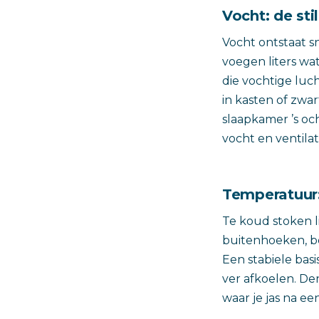
Vocht: de st
Vocht ontstaat s
voegen liters wa
die vochtige lu
in kasten of zwar
slaapkamer ’s och
vocht en ventilati
Temperatuur
Te koud stoken l
buitenhoeken, be
Een stabiele bas
ver afkoelen. De
waar je jas na e