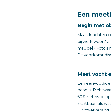
Een meetb
Begin met ob
Maak klachten co
bij welk weer? Z
meubel? Foto’s 
Dit voorkomt dis
Meet vocht e
Een eenvoudige h
hoog is. Richtwa
60% het risico 
zichtbaar: als wa
luchtverversing.