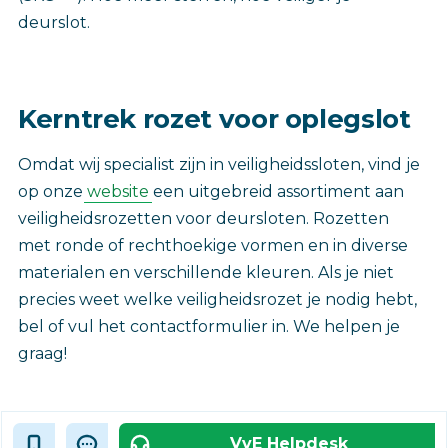
deurslot.
Kerntrek rozet voor oplegslot
Omdat wij specialist zijn in veiligheidssloten, vind je
op onze
website
een uitgebreid assortiment aan
veiligheidsrozetten voor deursloten. Rozetten
met ronde of rechthoekige vormen en in diverse
materialen en verschillende kleuren. Als je niet
precies weet welke veiligheidsrozet je nodig hebt,
bel of vul het contactformulier in. We helpen je
graag!
VvE Helpdesk