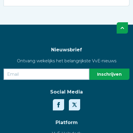
Nieuwsbrief
Ontvang wekelijks het belangrijkste VvE-nieuws
Social Media
Platform