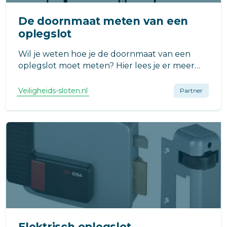
De doornmaat meten van een
oplegslot
Wil je weten hoe je de doornmaat van een
oplegslot moet meten? Hier lees je er meer
over!
Veiligheids-sloten.nl
Partner
Elektrisch oplegslot