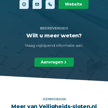
Website
BEDRIJVENGIDS
Wilt u meer weten?
Vraag vrijblijvend informatie aan.
Aanvragen
-KENNISBANK
Meer van Veiligheids-sloten.nl