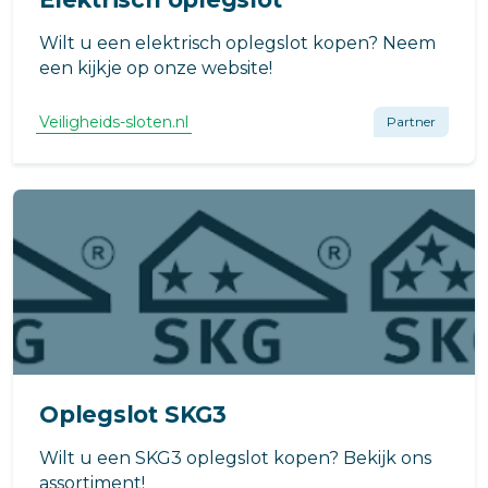
Wilt u een elektrisch oplegslot kopen? Neem
een kijkje op onze website!
Veiligheids-sloten.nl
Partner
Oplegslot SKG3
Wilt u een SKG3 oplegslot kopen? Bekijk ons
assortiment!