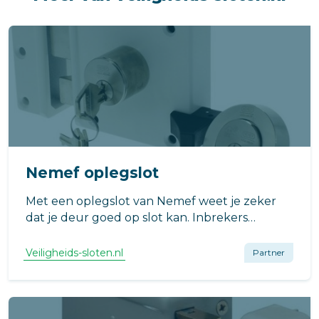
Nemef oplegslot
Met een oplegslot van Nemef weet je zeker
dat je deur goed op slot kan. Inbrekers
moeten extra moeite doen om binnen te
komen. In onze webshop bieden we
Veiligheids-sloten.nl
Partner
verschillende Nemef oplegsloten aan.Nemef
oplegslot