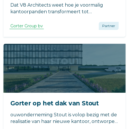
Dat V8 Architects weet hoe je voormalig
kantoorpanden transformeert tot
energiezuinige woningen bewijst het kantoor
met het ontwerp van het iconische gebouw
Gorter Group bv
Partner
Verto in de historische binnenstad van
Arnhem.
Gorter op het dak van Stout
ouwonderneming Stout is volop bezig met de
realisatie van haar nieuwe kantoor, ontworpen
door RoosRos Architecten.