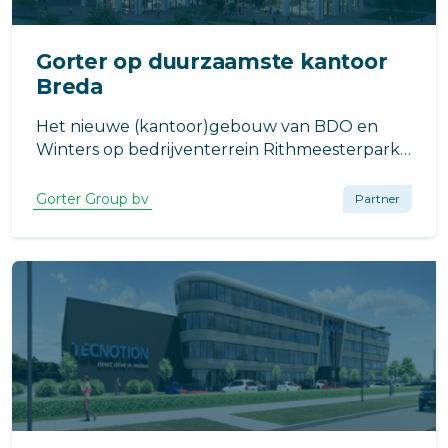
Gorter op duurzaamste kantoor
Breda
Het nieuwe (kantoor)gebouw van BDO en
Winters op bedrijventerrein Rithmeesterpark
wordt ca. 3.500 m2 groot. De nieuwbouw gaat
over een kantoorruimte en innovatiecampus
Gorter Group bv
Partner
beschikken.