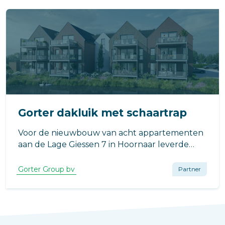
Gorter dakluik met schaartrap
Voor de nieuwbouw van acht appartementen
aan de Lage Giessen 7 in Hoornaar leverde
Gorter een dakluik met geïntegreerde
schaartrap. De toepassing zorgt voor een
Gorter Group bv
Partner
veilige en praktische daktoegang, met
minimale impact op de beschikbare ruimte in
de woning.