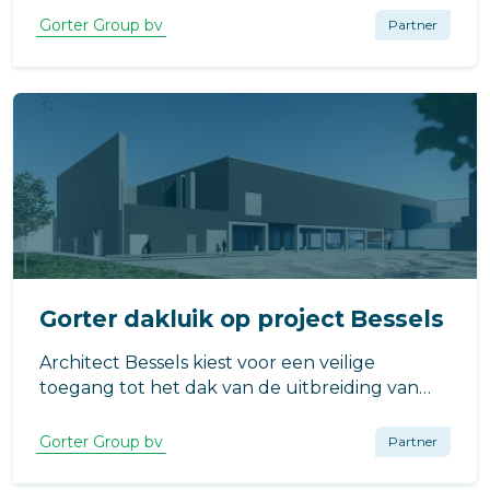
Gorter Group bv
Partner
Gorter dakluik op project Bessels
Architect Bessels kiest voor een veilige
toegang tot het dak van de uitbreiding van
Compaxo Vlees in Zevenaar voor het RHT-
dakluik van Gorter. Waarom? Het dakluik
Gorter Group bv
Partner
draagt bij aan een energiezuinig pand en biedt
een compleet veilige toegang tot het dak.