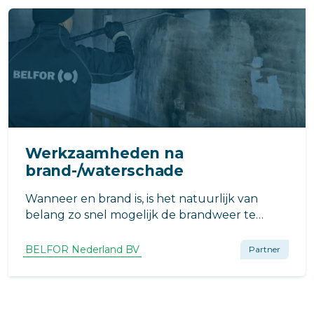
Werkzaamheden na
brand-/waterschade
Wanneer en brand is, is het natuurlijk van
belang zo snel mogelijk de brandweer te
bellen. Is er sprake van een wat grotere brand,
dan kan de brandweercommandant beslissen
BELFOR Nederland BV
Partner
om Stichting Salvage in te schakelen.