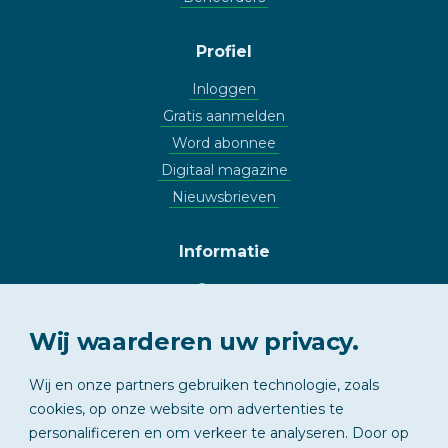
Profiel
Inloggen
Gratis aanmelden
Word abonnee
Digitaal magazine
Nieuwsbrieven
Informatie
Contact
Adverteren
Wij waarderen uw privacy.
Copyright
Vrijwaring
Wij en onze partners gebruiken technologie, zoals
Privacy
cookies, op onze website om advertenties te
personalificeren en om verkeer te analyseren. Door op