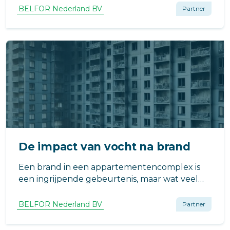
veiligheid van het gebouw. De brand is
BELFOR Nederland BV
Partner
geblust, maar het échte herstel begint dan
pas.
De impact van vocht na brand
Een brand in een appartementencomplex is
een ingrijpende gebeurtenis, maar wat veel
VvE’s niet weten, is dat vochtproblemen vaak
een stille en onderschatte vijand zijn ná de
BELFOR Nederland BV
Partner
brand.