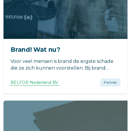
Brand! Wat nu?
Voor veel mensen is brand de ergste schade
die ze zich kunnen voorstellen. Bij brand
wordt er vaak gedacht aan vuur, rook en
vlammen waarbij zaken volledig verloren
BELFOR Nederland BV
Partner
gaan. Maar gelukkig kan er na brand vaak nog
veel hersteld worden.