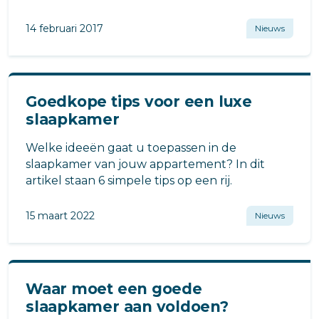
Je kan heel uitbundig de gehele slaapkamer
omgooien of een andere sfeer creëren met
14 februari 2017
Nieuws
verschillende accessoires.
Goedkope tips voor een luxe
slaapkamer
Welke ideeën gaat u toepassen in de
slaapkamer van jouw appartement? In dit
artikel staan 6 simpele tips op een rij.
15 maart 2022
Nieuws
Waar moet een goede
slaapkamer aan voldoen?