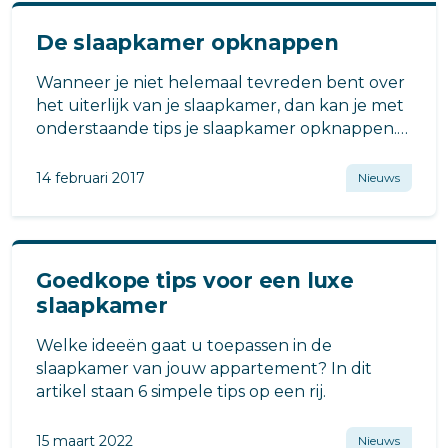
De slaapkamer opknappen
Wanneer je niet helemaal tevreden bent over
het uiterlijk van je slaapkamer, dan kan je met
onderstaande tips je slaapkamer opknappen.
Je kan heel uitbundig de gehele slaapkamer
omgooien of een andere sfeer creëren met
14 februari 2017
Nieuws
verschillende accessoires.
Goedkope tips voor een luxe
slaapkamer
Welke ideeën gaat u toepassen in de
slaapkamer van jouw appartement? In dit
artikel staan 6 simpele tips op een rij.
15 maart 2022
Nieuws