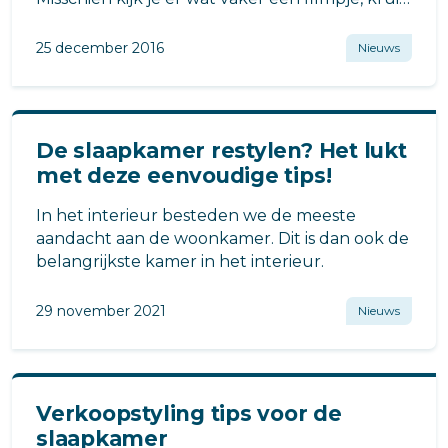
je wat eerder onder de wol met een goed
boek of slaap je wat langer uit.
25 december 2016
Nieuws
De slaapkamer restylen? Het lukt
met deze eenvoudige tips!
In het interieur besteden we de meeste
aandacht aan de woonkamer. Dit is dan ook de
belangrijkste kamer in het interieur.
29 november 2021
Nieuws
Verkoopstyling tips voor de
slaapkamer