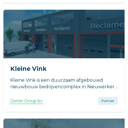
bedrijven.
Kleine Vink
Kleine Vink is een duurzaam afgebouwd
nieuwbouw bedrijvencomplex in Nieuwerkerk
aan den IJssel. Het bestaat uit 26 bedrijfsunits
met afmetingen van 90 tot 225 m2.
Gorter Group bv
Partner