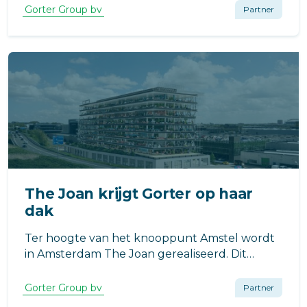
Gorter Group bv
Partner
The Joan krijgt Gorter op haar
dak
Ter hoogte van het knooppunt Amstel wordt
in Amsterdam The Joan gerealiseerd. Dit
duurzame (BREEAM excellent),
multifunctionele, flexibele multi-tenant
Gorter Group bv
Partner
gebouw biedt straks ruimte aan creatieve