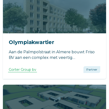
Olympiakwartier
Aan de Palmpolstraat in Almere bouwt Friso
BV aan een complex met veertig
appartementen. Het gebouw, naar een
ontwerp van Dittmar Architecten uit
Gorter Group bv
Partner
Amsterdam, bestaat uit vijf woonlagen.