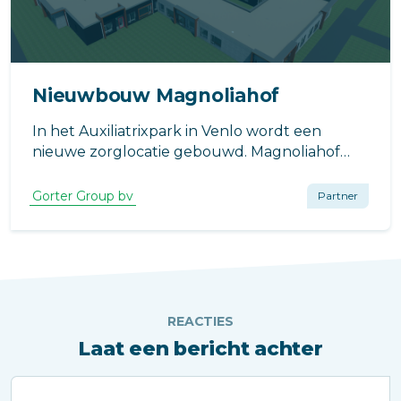
Nieuwbouw Magnoliahof
In het Auxiliatrixpark in Venlo wordt een
nieuwe zorglocatie gebouwd. Magnoliahof
vervangt grotendeels de huisvesting van
zorglocatie De Beerendonck in Venlo.
Gorter Group bv
Partner
REACTIES
Laat een bericht achter