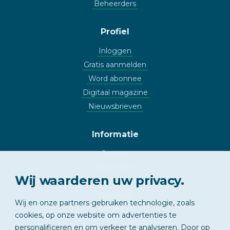
Beheerders
Profiel
Inloggen
Gratis aanmelden
Word abonnee
Digitaal magazine
Nieuwsbrieven
Informatie
Contact
Adverteren
Wij waarderen uw privacy.
Copyright
Vrijwaring
Wij en onze partners gebruiken technologie, zoals
Privacy
cookies, op onze website om advertenties te
personalificeren en om verkeer te analyseren. Door op