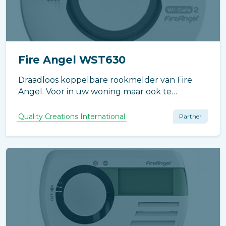
Fire Angel WST630
Draadloos koppelbare rookmelder van Fire
Angel. Voor in uw woning maar ook te
koppelen met uw buren. De melder is door
middel van een aparte locatie-schakelaar zeer
Quality Creations International
Partner
eenvoudig te testen en te pauzeren.