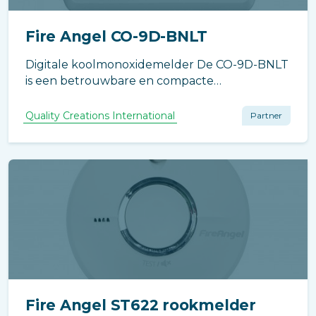
Fire Angel CO-9D-BNLT
Digitale koolmonoxidemelder De CO-9D-BNLT
is een betrouwbare en compacte
koolmonoxidemelder die is voorzien van een
hoogwaardige sensor wat zorgt voor een
Quality Creations International
Partner
betrouwbare en precieze melding bij een te
hoge concentratie koolmonoxide.
Fire Angel ST622 rookmelder