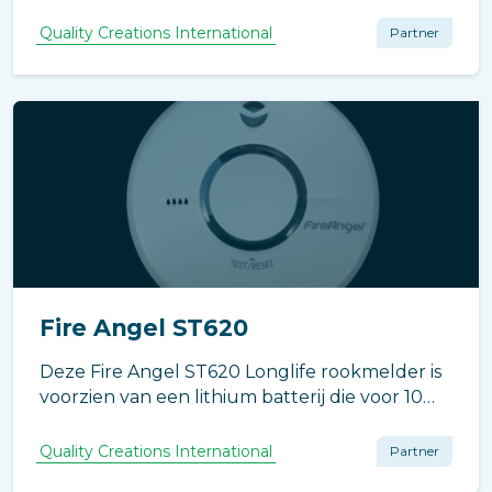
voorzien van een speciale sensor die zorgt
voor een betrouwbare melding bij een te
Quality Creations International
Partner
hoge concentratie koolmonoxide.
Fire Angel ST620
Deze Fire Angel ST620 Longlife rookmelder is
voorzien van een lithium batterij die voor 10
jaar wordt gegarandeerd.
Quality Creations International
Partner