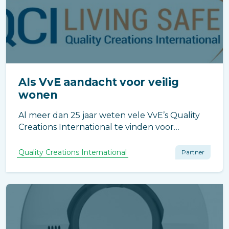
Als VvE aandacht voor veilig
wonen
Al meer dan 25 jaar weten vele VvE’s Quality
Creations International te vinden voor
toonaangevende brandveiligheidsproducten,
advies over rookmelders en
Quality Creations International
Partner
brandveiligheidsadvies.