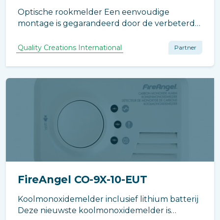
Optische rookmelder Een eenvoudige
montage is gegarandeerd door de verbeterde
geheel nieuwe universele montageplaat. De
ST622 beschikt over grote testknop voor
Quality Creations International
Partner
handmatige functietest een tijdelijke
onderdrukking van alarm- en bijna-leeg-
batterij signaal.
FireAngel CO-9X-10-EUT
Koolmonoxidemelder inclusief lithium batterij
Deze nieuwste koolmonoxidemelder is