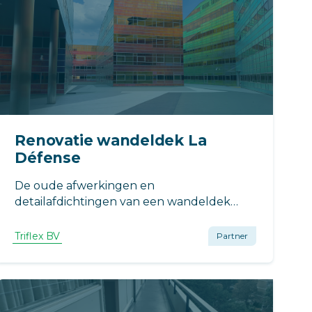
Renovatie wandeldek La
Défense
De oude afwerkingen en
detailafdichtingen van een wandeldek
boven parkeergarage La Défense in
Almere waren niet meer waterdicht.
Triflex BV
Partner
Daardoor is de wapening in de vloer op
meerdere plaatsen gaan corroderen.
Triflex had hier een goede oplossing voor.