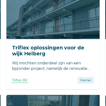
Triflex oplossingen voor de
wijk Helberg
Wij mochten onderdeel zijn van een
bijzonder project; namelijk de renovatie
van meerdere flats in de wijk Helbergen in
Zutphen. De wens van de opdrachtgever
Triflex BV
Partner
was namelijk om de flats in deze wijk te
verduurzamen en te renoveren.