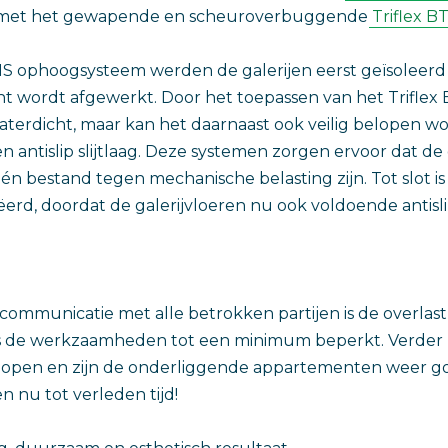
kt met het gewapende en scheuroverbuggende
Triflex B
BIS ophoogsysteem werden de galerijen eerst geïsoleer
t wordt afgewerkt. Door het toepassen van het Triflex 
waterdicht, maar kan het daarnaast ook veilig belopen w
 antislip slijtlaag. Deze systemen zorgen ervoor dat de 
n bestand tegen mechanische belasting zijn. Tot slot is 
rd, doordat de galerijvloeren nu ook voldoende antisli
ommunicatie met alle betrokken partijen is de overlast
s de werkzaamheden tot een minimum beperkt. Verder zi
elopen en zijn de onderliggende appartementen weer go
 nu tot verleden tijd!