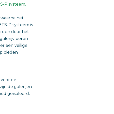
TS-P systeem.
d waarna het
BTS-P systeem is
orden door het
galerijvloeren
er een veilige
p bieden.
 voor de
jn de galerijen
ed geïsoleerd.