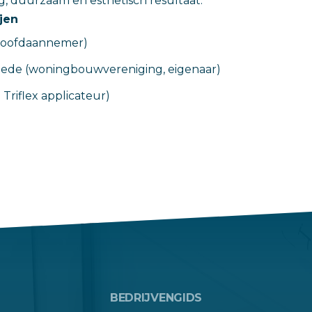
ig, duurzaam en esthetisch resultaat.
jen
hoofdaannemer)
ede (woningbouwvereniging, eigenaar)
Triflex applicateur)
BEDRIJVENGIDS