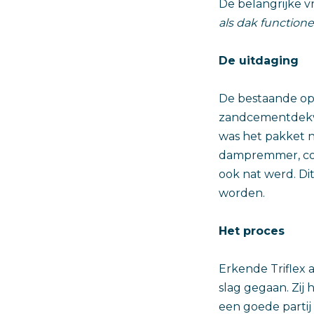
De belangrijke vr
als dak functione
De uitdaging
De bestaande op
zandcementdekvl
was het pakket n
dampremmer, con
ook nat werd. Di
worden.
Het proces
Erkende Triflex 
slag gegaan. Zij
een goede partij