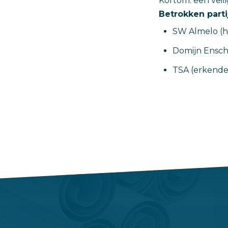
Kortom: een veil
Betrokken parti
SW Almelo (
Domijn Ensch
TSA (erkende 