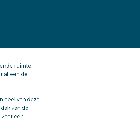
gende ruimte.
t alleen de
n deel van deze
 dak van de
d voor een