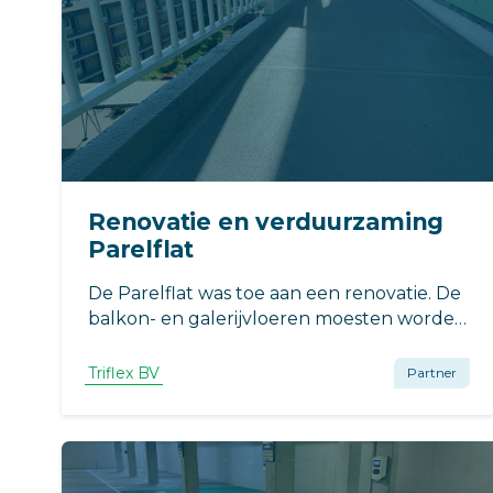
Renovatie en verduurzaming
Parelflat
De Parelflat was toe aan een renovatie. De
balkon- en galerijvloeren moesten worden
voorzien van een nieuwe afwerking. De
opdrachtgever had vanwege een eerdere
Triflex BV
Partner
renovatie goede ervaring met Triflex, dus
ook voor dit project werd Triflex gebruikt!