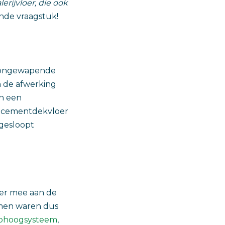
erijvloer, die ook
ende vraagstuk!
n ongewapende
n de afwerking
an een
ndcementdekvloer
 gesloopt
ier mee aan de
temen waren dus
 ophoogsysteem
,