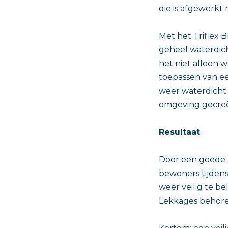
die is afgewer
Met het Triflex 
geheel waterdich
het niet alleen 
toepassen van een
weer waterdicht é
omgeving gecreëe
Resultaat
Door een goede c
bewoners tijden
weer veilig te b
Lekkages behoren