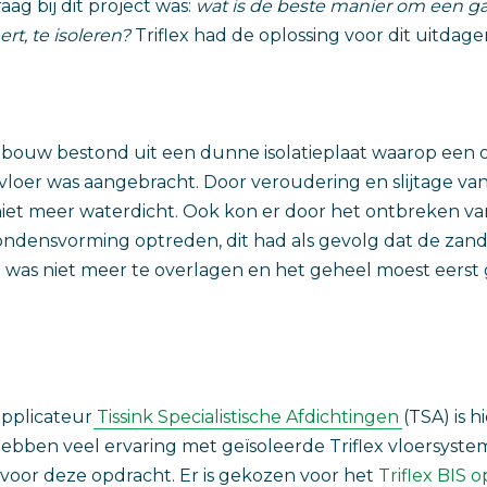
aag bij dit project was:
wat is de beste manier om een gal
ert, te isoleren?
Triflex had de oplossing voor dit uitdag
bouw bestond uit een dunne isolatieplaat waarop ee
oer was aangebracht. Door veroudering en slijtage va
iet meer waterdicht. Ook kon er door het ontbreken v
densvorming optreden, dit had als gevolg dat de za
t was niet meer te overlagen en het geheel moest eerst
applicateur
Tissink Specialistische Afdichtingen
(TSA) is h
 hebben veel ervaring met geïsoleerde Triflex vloersys
 voor deze opdracht. Er is gekozen voor het
Triflex BIS